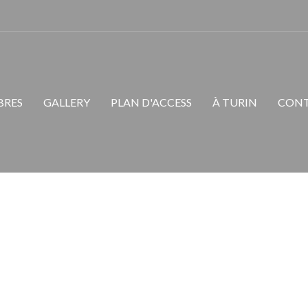
Avalon
RES
GALLERY
PLAN D'ACCESS
À TURIN
CON