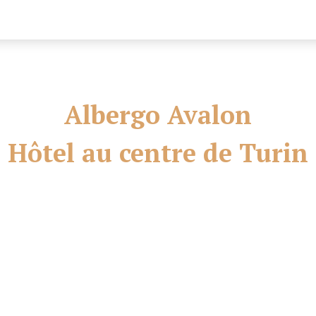
Albergo Avalon
Hôtel au centre de Turin
torique du debout du dixneuvième siècle, situé au coeur du v
ème de l'accueil, situé tout près les plus importants musèe
tre Congrès Torino Incontra et en plus pas loin de la gar
rfait puor se promener dans les lameuses arcade set rejoind
iques et culturels de la ville comme le musée Egiptien et l
n puor les hotel le but de l'idée d'hospitalité. Les chambre