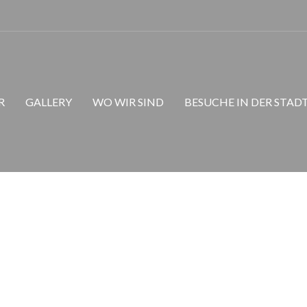
Avalon
R
GALLERY
WO WIR SIND
BESUCHE IN DER STAD