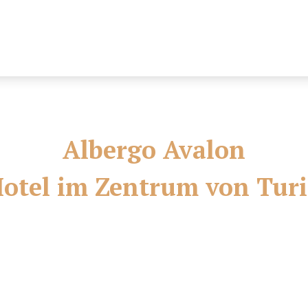
Albergo Avalon
otel im Zentrum von Tur
 im Herzen der Turiner Altstadt in einem historischen Pala
führt und bietet seinen Gästen ein gemütliches Heim in a
nservatorium Giuseppe Verdi und dem Kongresszentrum. D
Hauptbahnhof „Torino Porta Nuova“ zu erreichen.
 einen Spaziergang unter den berühmten Arkaden oder zu 