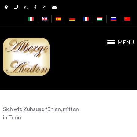
MENU
Albergo Avalon
Sich wie Zuhause fühlen, mitten
in Turin