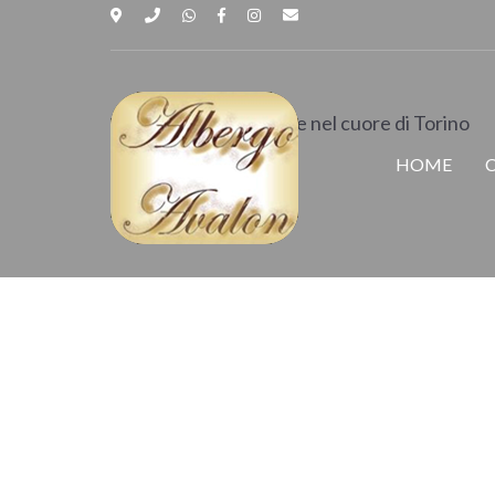
Albergo 
Accoglienza famigliare nel cuore di Torino
HOME