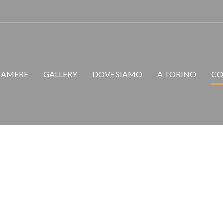
Avalon
CAMERE
GALLERY
DOVE SIAMO
A TORINO
CO