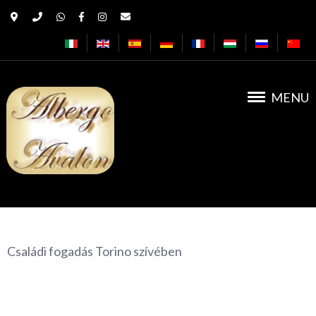
MENU
Albergo Avalon
Családi fogadás Torino szívében