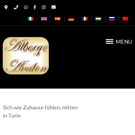
MENU
Albergo Avalon
Sich wie Zuhause fühlen, mitten
in Turin