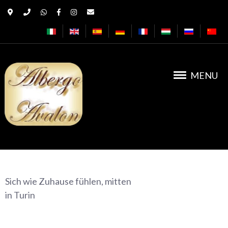
MENU
Albergo Avalon
Sich wie Zuhause fühlen, mitten
in Turin